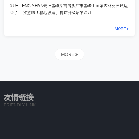
XUE FENG SHAN云上雪峰湖南省洪江市雪峰山国家森林公园试运
营了！ 注意啦！精心改造、提质升级后的洪江...
MORE
MORE
友情链接
FRIENDLY LINK