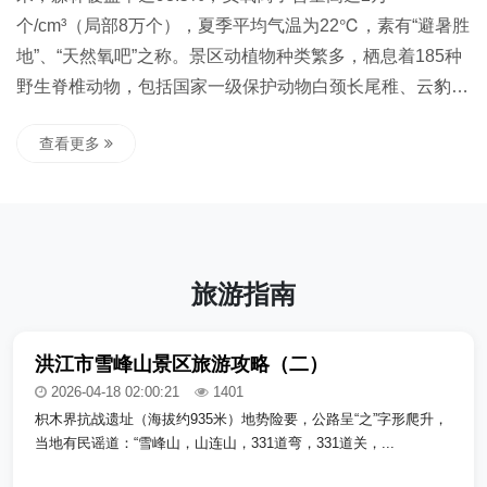
个/cm³（局部8万个），夏季平均气温为22℃，素有“避暑胜
地”、“天然氧吧”之称。景区动植物种类繁多，栖息着185种
野生脊椎动物，包括国家一级保护动物白颈长尾稚、云豹、
金雕，以及22种国家二级重点保护动物虎纹蛙、蛇雕等；有
查看更多
木本植物90余科700多种，其中银杏、南方红豆杉等国家重
点保护野生植物18种，有天麻、黄精等珍贵药材50多种。
被誉为“没有污染的神奇土地”、“物种变异的天堂”。 景区
旅游资源丰富，已开发有坪山塘康养中心、美人谷、英雄
山、天池、地下长城、瑶池、枳木界抗战遗址等众多景点。
旅游指南
集森林康养、研学教育、亲子互动、徒步探险为一体，旅游
设施齐全，...
洪江市雪峰山景区旅游攻略（二）
2026-04-18 02:00:21
1401
枳木界抗战遗址（海拔约935米）地势险要，公路呈“之”字形爬升，
当地有民谣道：“雪峰山，山连山，331道弯，331道关，...