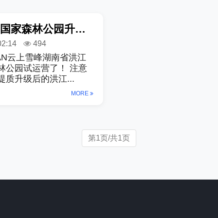
洪江市雪峰山国家森林公园升级试运营了！解锁夏日森系度假新体验
02:14
494
SHAN云上雪峰湖南省洪江
林公园试运营了！ 注意
质升级后的洪江...
MORE
第1页/共1页