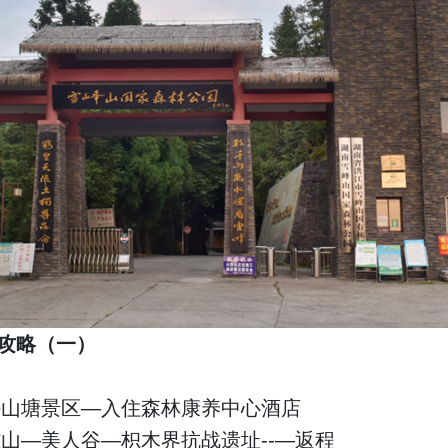
攻略（一）
坪山塘景区—入住森林康养中心酒店
山—美人谷—枳木界抗战遗址--—返程